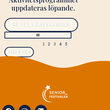
uppdateras löpande.
SE ALLA KATEGORIER
1
2
3
4
5
TILLBAKA