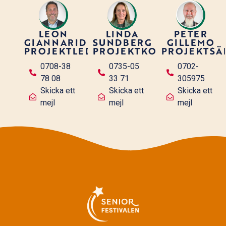
LEON
LINDA
PETER
GIANNARIDIS
SUNDBERG
GILLEMO
PROJEKTLEDARE
PROJEKTKOORDINATOR
PROJEKTSÄ
0708-38
0735-05
0702-
78 08
33 71
305975
Skicka ett
Skicka ett
Skicka ett
mejl
mejl
mejl